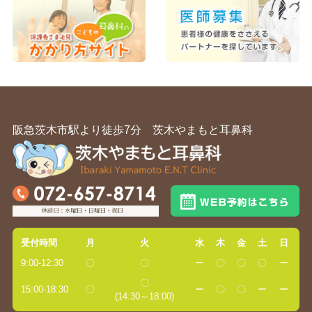
阪急茨木市駅より徒歩7分 茨木やまもと耳鼻科
受付時間
月
火
水
木
金
土
日
9:00-12:30
〇
〇
ー
〇
〇
〇
ー
〇
15:00-18:30
〇
ー
〇
〇
ー
ー
(14:30～18:00)